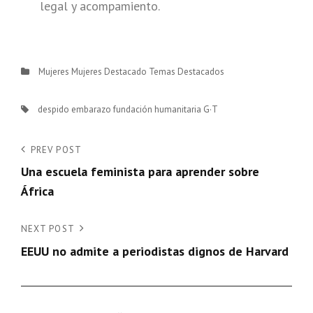
legal y acompamiento.
Categories
Mujeres
Mujeres Destacado
Temas Destacados
Tags,
despido
embarazo
fundación humanitaria
G·T
Navegación
Previous
PREV POST
Post
Una escuela feminista para aprender sobre
de
África
entradas
Next
NEXT POST
Post
EEUU no admite a periodistas dignos de Harvard