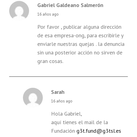
Gabriel Galdeano Salmerón
says:
16 años ago
Por favor , publicar alguna dirección
de esa empresa-ong, para escribirle y
enviarle nuestras quejas . la denuncia
sin una posterior acción no sirven de
gran cosas.
Sarah
says:
16 años ago
Hola Gabriel,
aquí tienes el mail de la
Fundación
g3t.fund@g3tsl.es