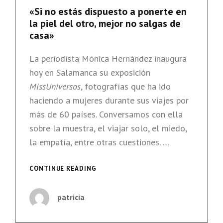
«Si no estás dispuesto a ponerte en
JUEZA
la piel del otro, mejor no salgas de
casa»
La periodista Mónica Hernández inaugura
hoy en Salamanca su exposición
MissUniversos
, fotografías que ha ido
haciendo a mujeres durante sus viajes por
más de 60 países. Conversamos con ella
sobre la muestra, el viajar solo, el miedo,
la empatía, entre otras cuestiones. …
«SI
CONTINUE READING
NO
ESTÁS
patricia
DISPUESTO
A
PONERTE