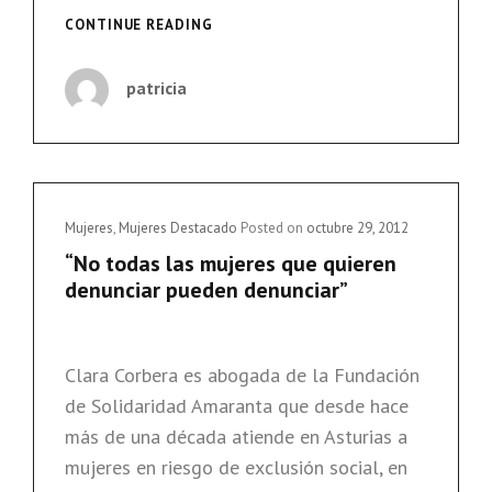
«¿QUÉ
CONTINUE READING
ALTERNATIVAS
REALES
patricia
LES
OFRECEMOS
PARA
QUE
NO
VUELVAN
Cat
Mujeres
,
Mujeres Destacado
Posted on
octubre 29, 2012
A
Links
“No todas las mujeres que quieren
LA
denunciar pueden denunciar”
PROSTITUCIÓN?»
Clara Corbera es abogada de la Fundación
de Solidaridad Amaranta que desde hace
más de una década atiende en Asturias a
mujeres en riesgo de exclusión social, en