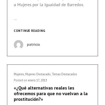
a Mujeres por la Igualdad de Barredos.
…
«SI
CONTINUE READING
NO
RECTIFICAN,
patricia
HABRÁ
MÁS
TRENES
DE
LA
LIBERTAD
Cat
Mujeres
,
Mujeres Destacado
,
Temas Destacados
CONTRA
Links
Posted on
enero 17, 2013
LA
«¿Qué alternativas reales les
REFORMA
ofrecemos para que no vuelvan a la
DE
LA
prostitución?»
LEY