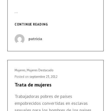
…
SOFÍA:
CONTINUE READING
«TÚ
NO
patricia
PUEDES
DECIR
QUE
NO
PORQUE
TÚ
Cat
Mujeres
,
Mujeres Destacado
NO
Links
Posted on
septiembre 23, 2012
TIENES
Trata de mujeres
PALABRA»
Trabajadoras pobres de países
empobrecidos convertidas en esclavas
sexuales para los hombres de los países