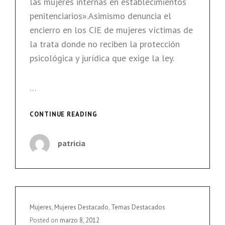
las mujeres internas en establecimientos
penitenciarios».Asimismo denuncia el
encierro en los CIE de mujeres víctimas de
la trata donde no reciben la protección
psicológica y jurídica que exige la ley.
…
MUJERES
CONTINUE READING
EN
LOS
patricia
CIE
PEOR
QUE
EN
LA
CÁRCEL,
Cat
Mujeres
,
Mujeres Destacado
,
Temas Destacados
SEGÚN
Links
Posted on
marzo 8, 2012
UNA