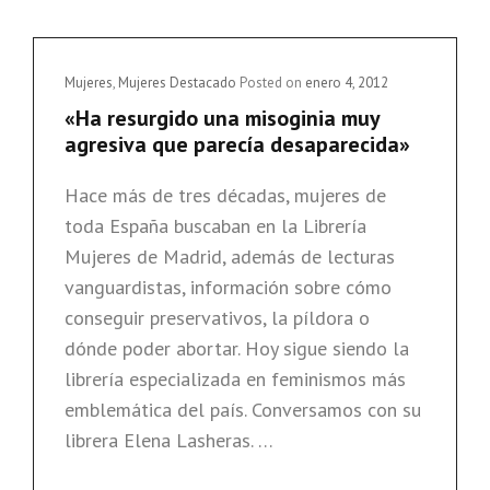
EN
LA
PIEL
Cat
Mujeres
,
Mujeres Destacado
Posted on
enero 4, 2012
DEL
Links
«Ha resurgido una misoginia muy
OTRO,
agresiva que parecía desaparecida»
MEJOR
NO
Hace más de tres décadas, mujeres de
SALGAS
DE
toda España buscaban en la Librería
CASA»
Mujeres de Madrid, además de lecturas
vanguardistas, información sobre cómo
conseguir preservativos, la píldora o
dónde poder abortar. Hoy sigue siendo la
librería especializada en feminismos más
emblemática del país. Conversamos con su
librera Elena Lasheras. …