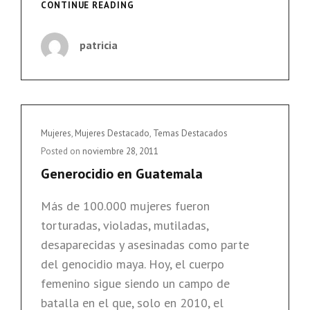
«HA
CONTINUE READING
RESURGIDO
UNA
patricia
MISOGINIA
MUY
AGRESIVA
QUE
PARECÍA
DESAPARECIDA»
Cat
Mujeres
,
Mujeres Destacado
,
Temas Destacados
Links
Posted on
noviembre 28, 2011
Generocidio en Guatemala
Más de 100.000 mujeres fueron
torturadas, violadas, mutiladas,
desaparecidas y asesinadas como parte
del genocidio maya. Hoy, el cuerpo
femenino sigue siendo un campo de
batalla en el que, solo en 2010, el