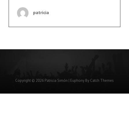
DE
UNA
patricia
FUNDACIÓN
HUMANITARIA
POR
ESTAR
EMBARAZADA
Copyright © 2026
Patricia Simón
|
Euphony By
Catch Themes