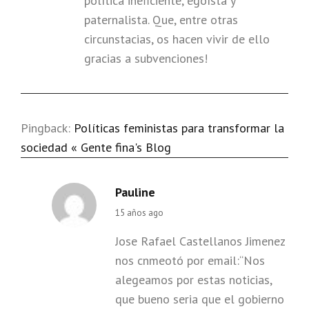
política ineficiente, egoísta y
paternalista. Que, entre otras
circunstacias, os hacen vivir de ello
gracias a subvenciones!
Pingback:
Políticas feministas para transformar la
sociedad « Gente fina's Blog
Pauline
says:
15 años ago
Jose Rafael Castellanos Jimenez
nos cnmeotó por email:“Nos
alegeamos por estas noticias,
que bueno seria que el gobierno