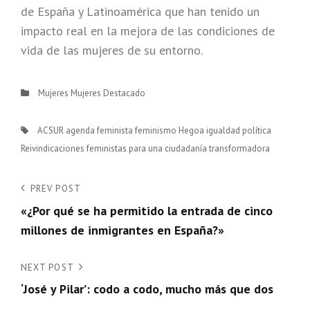
de España y Latinoamérica que han tenido un
impacto real en la mejora de las condiciones de
vida de las mujeres de su entorno.
Categories
Mujeres
Mujeres Destacado
Tags,
ACSUR
agenda feminista
feminismo
Hegoa
igualdad
política
Reivindicaciones feministas para una ciudadanía transformadora
Navegación
Previous
PREV POST
Post
«¿Por qué se ha permitido la entrada de cinco
de
millones de inmigrantes en España?»
entradas
Next
NEXT POST
Post
‘José y Pilar’: codo a codo, mucho más que dos