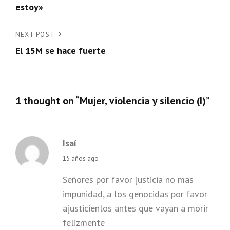
estoy»
entradas
Next
NEXT POST
Post
El 15M se hace fuerte
1 thought on “
Mujer, violencia y silencio (I)
”
Isaí
says:
15 años ago
Señores por favor justicia no mas
impunidad, a los genocidas por favor
ajusticienlos antes que vayan a morir
felizmente