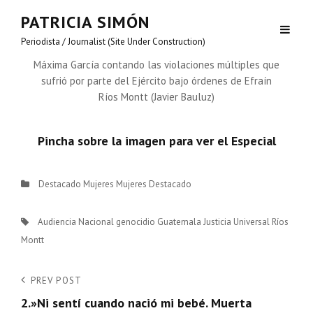
PATRICIA SIMÓN
Periodista / Journalist (Site Under Construction)
Máxima García contando las violaciones múltiples que
sufrió por parte del Ejército bajo órdenes de Efraín
Ríos Montt (Javier Bauluz)
Pincha sobre la imagen para ver el Especial
Categories
Destacado
Mujeres
Mujeres Destacado
Tags,
Audiencia Nacional
genocidio
Guatemala
Justicia Universal
Ríos
Montt
Navegación
Previous
PREV POST
Post
2.»Ni sentí cuando nació mi bebé. Muerta
de