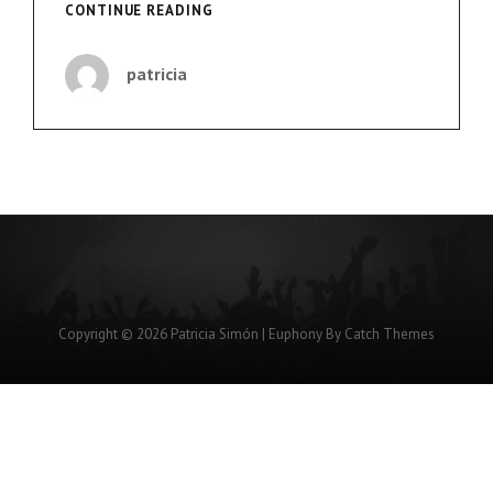
«SI
CONTINUE READING
NO
ESTÁS
patricia
DISPUESTO
A
PONERTE
EN
LA
PIEL
DEL
OTRO,
MEJOR
NO
SALGAS
Copyright © 2026
Patricia Simón
|
Euphony By
Catch Themes
DE
CASA»