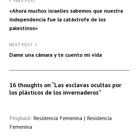
Navegación
Previous
PREV POST
Post
«Ahora muchos israelíes sabemos que nuestra
de
independencia fue la catástrofe de los
entradas
palestinos»
Next
NEXT POST
Post
Dame una cámara y te cuento mi vida
16 thoughts on “
Las esclavas ocultas por
los plásticos de los invernaderos
”
Pingback:
Residencia Femenina | Residencia
Femenina