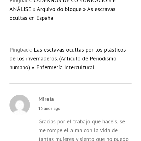
Pingback:
CADERNOS DE COMUNICACIÓN E
ANÁLISE » Arquivo do blogue » As escravas
ocultas en España
Pingback:
Las esclavas ocultas por los plásticos
de los invernaderos. (Artículo de Periodismo
humano) « Enfermería Intercultural
Mireia
says:
15 años ago
Gracias por el trabajo que haceis, se
me rompe el alma con la vida de
tantas mujeres y siento que no puedo