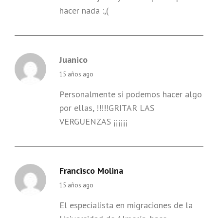
hacer nada :,(
Juanico
says:
15 años ago
Personalmente si podemos hacer algo
por ellas, !!!!!GRITAR LAS
VERGUENZAS ¡¡¡¡¡¡
Francisco Molina
says:
15 años ago
El especialista en migraciones de la