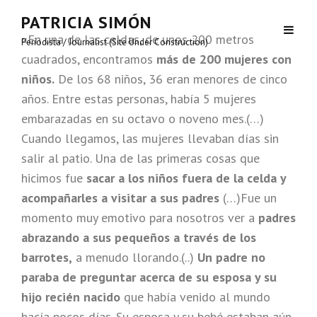
PATRICIA SIMÓN
«En una de las celdas, de unos 200 metros
Periodista / Journalist (Site Under Construction)
cuadrados, encontramos
más de 200 mujeres con
niños.
De los 68 niños, 36 eran menores de cinco
años. Entre estas personas, había 5 mujeres
embarazadas en su octavo o noveno mes.(…)
Cuando llegamos, las mujeres llevaban días sin
salir al patio. Una de las primeras cosas que
hicimos fue
sacar a los niños fuera de la celda y
acompañarles a visitar a sus padres
(…)Fue un
momento muy emotivo para nosotros ver a
padres
abrazando a sus pequeños a través de los
barrotes,
a menudo llorando.(..)
Un padre no
paraba de preguntar acerca de su esposa y su
hijo recién nacido
que había venido al mundo
hacía pocos días. Su esposa y su bebé estaban aún