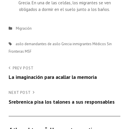
Grecia. En una de las celdas, los migrantes se ven
obligados a dormir en el suelo junto a los baños.
Categories
Migración
Tags,
asilo
demandantes de asilo
Grecia
inmigrantes
Médicos Sin
Fronteras
MSF
Navegación
Previous
PREV POST
Post
La imaginación para acallar la memoria
de
entradas
Next
NEXT POST
Post
Srebrenica pisa los talones a sus responsables