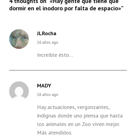
4 thoughts on “
«Hay gente que tiene que
dormir en el inodoro por falta de espacio»
”
JLRocha
says:
16 años ago
Increíble ésto…
MADY
says:
16 años ago
Hay actuaciones, vergonzantes,
indignas donde uno piensa que hasta
los animales en un Zoo viven mejor.
Más atendidos.