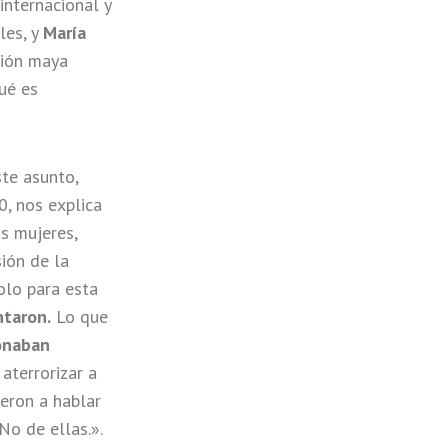
internacional y
les, y
María
ción maya
ué es
te asunto,
, nos explica
s mujeres,
ión de la
olo para esta
taron.
Lo que
onaban
aterrorizar a
ieron a hablar
No de ellas.».