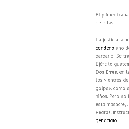
El primer trab
de ellas
La justicia sup
condenó
uno de
barbarie-. Se t
Ejército guate
Dos Erres
, en l
los vientres de
golpe», como ex
niños. Pero no
esta masacre, J
Pedraz, instruc
genocidio.