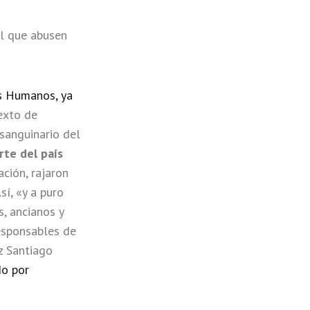
al que abusen
s Humanos, ya
exto de
 sanguinario del
rte del país
ción, rajaron
sí, «y a puro
, ancianos y
responsables de
z Santiago
do por