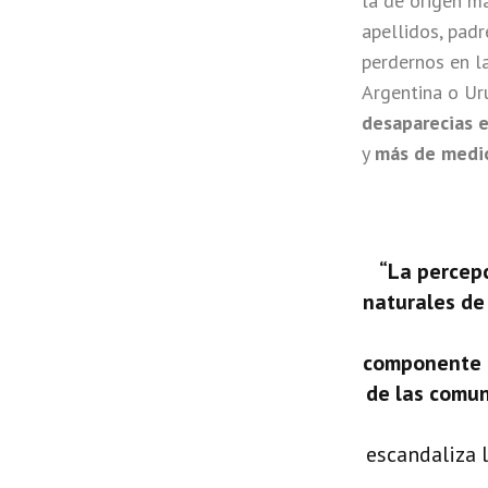
la de origen ma
apellidos, pad
perdernos en l
Argentina o U
desaparecias 
y
más de medio
“La percep
naturales de 
componente r
de las comun
escandaliza 