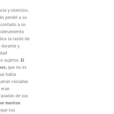
ia y silencio»,
és perdió a su
 contado a su
poderamiento
lica la razón de
 durante y
ldad
o sujetos.
El
nos
, que no es
ue había
fueran violadas
 eran
arazadas de sus
or morirse
 que sus