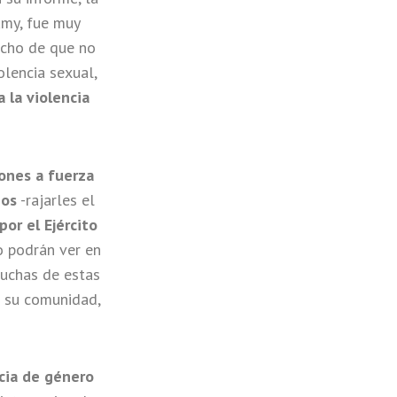
amy, fue muy
echo de que no
olencia sexual,
 la violencia
iones a fuerza
ios
-rajarles el
or el Ejército
o podrán ver en
Muchas de estas
n su comunidad,
ncia de género