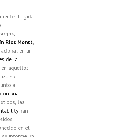
lmente dirigida
s
cargos,
ín Ríos Montt
,
Nacional en un
es de la
n en aquellos
enzó su
unto a
aron una
etidos, las
tability
han
etidos
anecido en el
 su informe, la