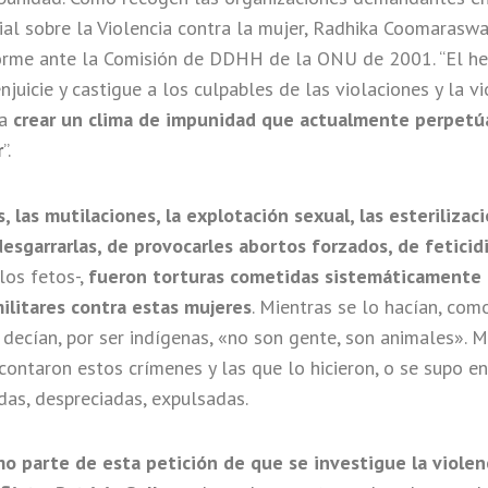
ial sobre la Violencia contra la mujer, Radhika Coomarasw
forme ante la Comisión de DDHH de la ONU de 2001. “El h
enjuicie y castigue a los culpables de las violaciones y la vi
a
crear un clima de impunidad que actualmente perpetúa
r
”.
, las mutilaciones, la explotación sexual, las esterilizac
 desgarrarlas, de provocarles abortos forzados, de feticid
 los fetos-,
fueron torturas cometidas sistemáticamente p
militares contra estas mujeres
. Mientras se lo hacían, com
s decían, por ser indígenas, «no son gente, son animales». 
contaron estos crímenes y las que lo hicieron, o se supo e
das, despreciadas, expulsadas.
mo parte de esta petición de que se investigue la viole