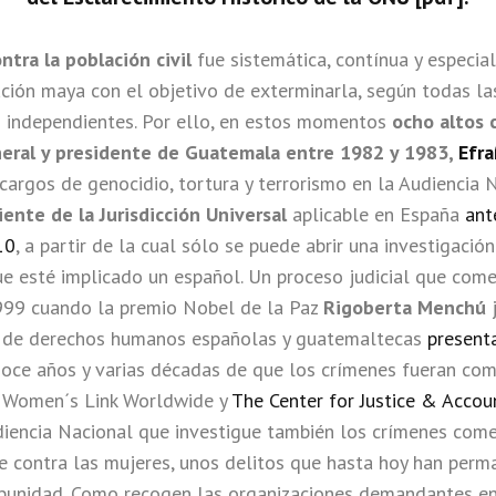
ontra la población civil
fue sistemática, contínua y especia
ación maya con el objetivo de exterminarla, según todas la
s independientes. Por ello, en estos momentos
ocho altos 
neral y presidente de Guatemala entre 1982 y 1983,
Efra
cargos de genocidio, tortura y terrorismo en la Audiencia 
iente de la Jurisdicción Universal
aplicable en España
ant
10
, a partir de la cual sólo se puede abrir una investigació
ue esté implicado un español. Un proceso judicial que com
999 cuando la premio Nobel de la Paz
Rigoberta Menchú
j
s de derechos humanos españolas y guatemaltecas
present
oce años y varias décadas de que los crímenes fueran com
s Women´s Link Worldwide y
The Center for Justice & Accoun
diencia Nacional que investigue también los crímenes com
e contra las mujeres, unos delitos que hasta hoy han perm
impunidad. Como recogen las organizaciones demandantes en