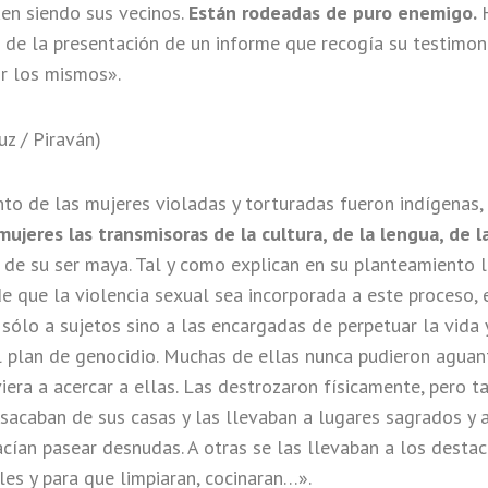
uen siendo sus vecinos.
Están rodeadas de puro enemigo.
 de la presentación de un informe que recogía su testimoni
or los mismos».
uz / Piraván)
nto de las mujeres violadas y torturadas fueron indígenas,
mujeres las transmisoras de la cultura, de la lengua, de 
ir, de su ser maya. Tal y como explican en su planteamiento 
 que la violencia sexual sea incorporada a este proceso, 
sólo a sujetos sino a las encargadas de perpetuar la vida y
 plan de genocidio. Muchas de ellas nunca pudieron aguan
iera a acercar a ellas. Las destrozaron físicamente, pero 
sacaban de sus casas y las llevaban a lugares sagrados y a
hacían pasear desnudas. A otras se las llevaban a los des
es y para que limpiaran, cocinaran…».