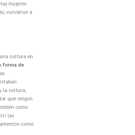
Hay mujeres
o, volvieron a
 una cultura en
la forma de
las
estaban
 la cultura,
tar que ningún
también como
llí las
tacamentos como