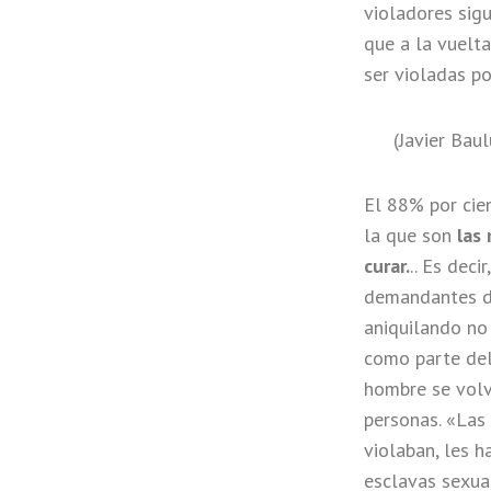
violadores sig
que a la vuelta
ser violadas p
(Javier Baul
El 88% por cie
la que son
las 
curar.
.. Es dec
demandantes de
aniquilando no 
como parte del
hombre se volv
personas. «Las 
violaban, les 
esclavas sexual