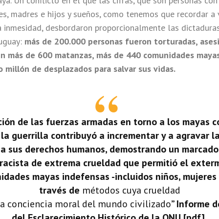
ya. Un conflicto en el que las cifras, que son personas co
res, madres e hijos y sueños, como tenemos que recordar a
a inmesidad, desbordaron proporcionalmente las dictaduras
ruguay:
más de 200.000 personas fueron torturadas, ases
en más de 600 matanzas, más de 440 comunidades maya
 millón de desplazados para salvar sus vidas.
ción de las fuerzas armadas en torno a los mayas c
la guerrilla contribuyó a incrementar y a agravar l
a sus derechos humanos, demostrando un marcado
acista de extrema crueldad que permitió el exter
idades mayas indefensas -incluidos niños, mujeres 
través de
métodos cuya crueldad
la conciencia moral del mundo civilizado
” Informe d
del Esclarecimiento Histórico de la ONU [pdf].