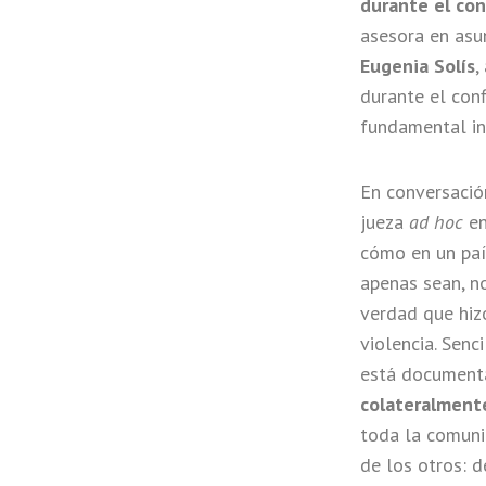
durante el conf
asesora en asu
Eugenia Solís
,
durante el con
fundamental inc
En conversació
jueza
ad hoc
en
cómo en un paí
apenas sean, no
verdad que hiz
violencia. Senc
está documenta
colateralment
toda la comunid
de los otros: d