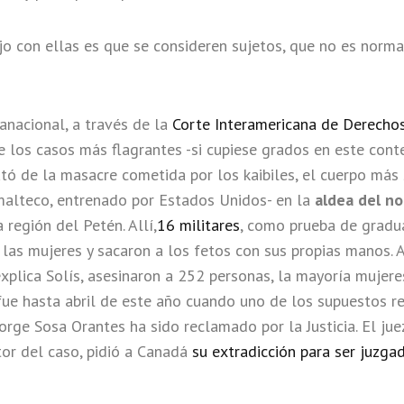
ajo con ellas es que se consideren sujetos, que no es norm
ranacional, a través de la
Corte Interamericana de Derecho
 los casos más flagrantes -si cupiese grados en este cont
rató de la masacre cometida por los kaibiles, el cuerpo más
malteco, entrenado por Estados Unidos- en la
aldea del no
a región del Petén. Allí,
16 militares
, como prueba de gradua
 las mujeres y sacaron a los fetos con sus propias manos. A
plica Solís, asesinaron a 252 personas, la mayoría mujeres
 fue hasta abril de este año cuando uno de los supuestos 
orge Sosa Orantes ha sido reclamado por la Justicia. El jue
tor del caso, pidió a Canadá
su extradicción para ser juzga