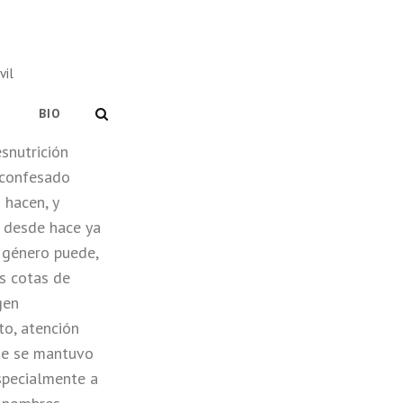
vil
SEARCH
BIO
snutrición
 confesado
 hacen, y
ó desde hace ya
 género puede,
as cotas de
gen
to, atención
que se mantuvo
especialmente a