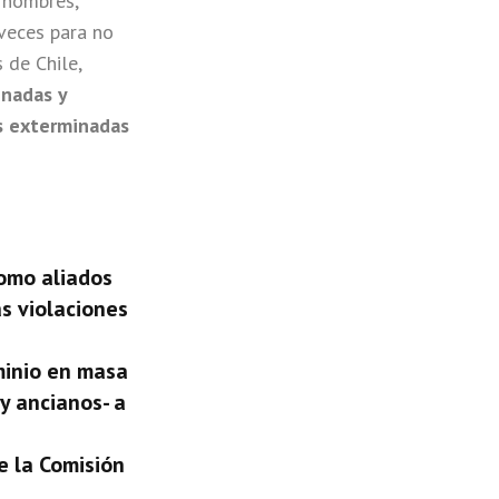
n nombres,
 veces para no
 de Chile,
inadas y
s exterminadas
omo aliados
as violaciones
minio en masa
y ancianos- a
e la
Comisión