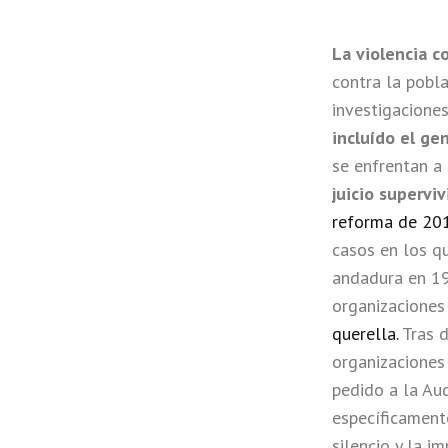
La violencia c
contra la pobl
investigacione
incluído el ge
se enfrentan a 
juicio superviv
reforma de 20
casos en los q
andadura en 1
organizacione
querella.
Tras d
organizacione
pedido a la Au
específicament
silencio y la 