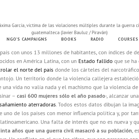
xima García, víctima de las violaciones múltiples durante la guerra ci
guatemalteca (Javier Bauluz / Piraván)
NGO’S CAMPAIGNS
BOOKS
RADIO
COURSES
país con unos 13 millones de habitantes, con índices de de
nocidos en América Latina, con un
Estado fallido
que se ha
rolar el norte del país
donde los cárteles del narcotráfico
antojo. Un territorio donde la violencia callejera estableci
 una vida no valía nada y el machismo que la violencia de
sinar –
casi 600 mujeres sólo el año pasado
-, alcanzar un
nsañamiento aterradoras
. Todos estos datos dibujan la ima
e uno de los países con menor influencia política y, por tan
 latinoamericano. Una falta de interés que no es nueva y 
einta años que una guerra civil masacró a su población
, 