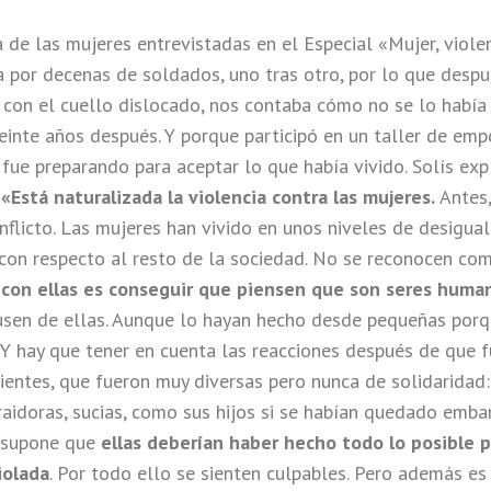
de las mujeres entrevistadas en el Especial «Mujer, violenc
a por decenas de soldados, uno tras otro, por lo que despu
 con el cuello dislocado, nos contaba cómo no se lo había
einte años después. Y porque participó en un taller de em
 fue preparando para aceptar lo que había vivido. Solís exp
:
«Está naturalizada la violencia contra las mujeres.
Antes,
nflicto. Las mujeres han vivido en unos niveles de desigua
on respecto al resto de la sociedad. No se reconocen com
 con ellas es conseguir que piensen que son seres huma
sen de ellas. Aunque lo hayan hecho desde pequeñas porq
 Y hay que tener en cuenta las reacciones después de que 
ientes, que fueron muy diversas pero nunca de solidaridad:
raidoras, sucias, como sus hijos si se habían quedado emb
 supone que
ellas deberían haber hecho todo lo posible p
iolada
. Por todo ello se sienten culpables. Pero además es