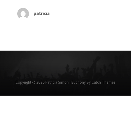
ECOLOGISTAS
QUE
patricia
SÓLO
QUIEREN
FASTIDIAR
Copyright © 2026
Patricia Simón
|
Euphony By
Catch Themes