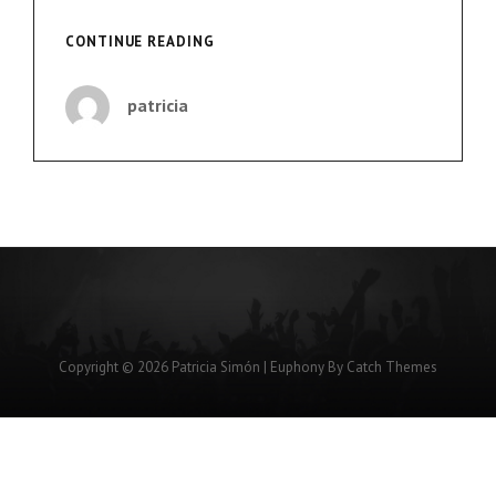
«EL
CONTINUE READING
‘CAPITALISMO
VERDE’
patricia
QUIERE
MERCANTILIZAR
LA
AGRICULTURA
FAMILIAR
CON
PROPINAS»
Copyright © 2026
Patricia Simón
|
Euphony By
Catch Themes