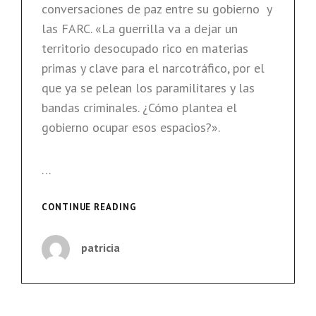
conversaciones de paz entre su gobierno y
las FARC. «La guerrilla va a dejar un
territorio desocupado rico en materias
primas y clave para el narcotráfico, por el
que ya se pelean los paramilitares y las
bandas criminales. ¿Cómo plantea el
gobierno ocupar esos espacios?».
…
«SI
CONTINUE READING
SE
DEJA
patricia
SOLO
AL
GOBIERNO,
VA
A