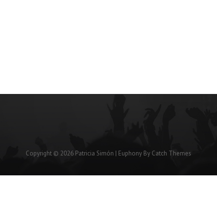
Copyright © 2026
Patricia Simón
|
Euphony By
Catch Themes