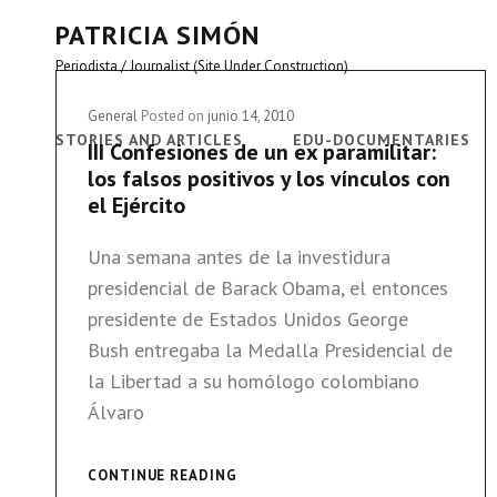
PATRICIA SIMÓN
Periodista / Journalist (Site Under Construction)
Cat
General
Posted on
junio 14, 2010
STORIES AND ARTICLES
EDU-DOCUMENTARIES
Links
III Confesiones de un ex paramilitar:
los falsos positivos y los vínculos con
el Ejército
Una semana antes de la investidura
presidencial de Barack Obama, el entonces
presidente de Estados Unidos George
Bush entregaba la Medalla Presidencial de
la Libertad a su homólogo colombiano
Álvaro
III
CONTINUE READING