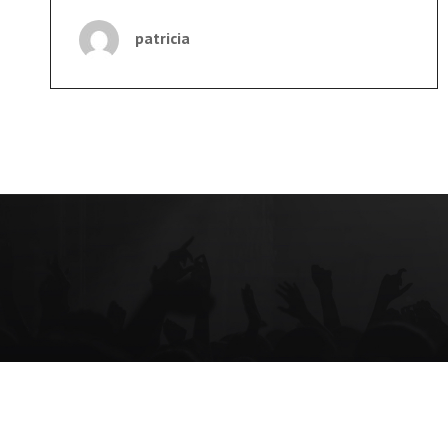
CONFESIONES
DE
patricia
UN
EX
PARAMILITAR:
LOS
FALSOS
POSITIVOS
Y
LOS
VÍNCULOS
CON
EL
EJÉRCITO