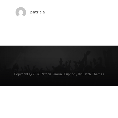
ECOLOGISTAS
QUE
patricia
SÓLO
QUIEREN
FASTIDIAR
Copyright © 2026
Patricia Simón
|
Euphony By
Catch Themes