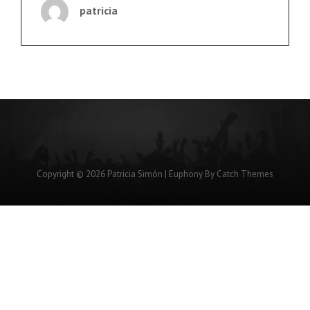
DE
patricia
SOL
LLEGA
HASTA
VIETNAM
Copyright © 2026
Patricia Simón
|
Euphony By
Catch Themes