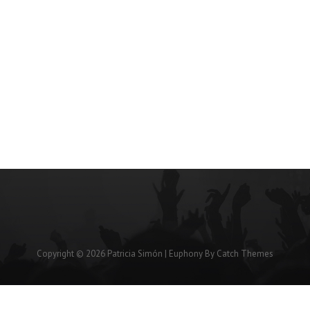
Copyright © 2026
Patricia Simón
|
Euphony By
Catch Themes