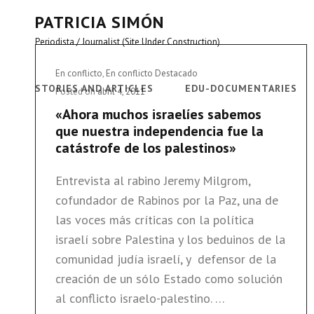
PATRICIA SIMÓN
Periodista / Journalist (Site Under Construction)
Cat
En conflicto
,
En conflicto Destacado
STORIES AND ARTICLES
EDU-DOCUMENTARIES
Links
Posted on
abril 4, 2011
«Ahora muchos israelíes sabemos
que nuestra independencia fue la
catástrofe de los palestinos»
Entrevista al rabino Jeremy Milgrom,
cofundador de Rabinos por la Paz, una de
las voces más críticas con la política
israelí sobre Palestina y los beduinos de la
comunidad judía israelí, y defensor de la
creación de un sólo Estado como solución
al conflicto israelo-palestino. …