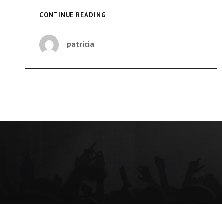
«AHORA
CONTINUE READING
MUCHOS
ISRAELÍES
patricia
SABEMOS
QUE
NUESTRA
INDEPENDENCIA
FUE
LA
CATÁSTROFE
DE
LOS
PALESTINOS»